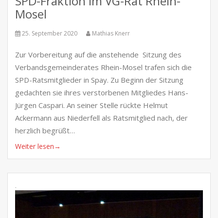
SPD-Fraktion im VG-Rat Rhein-
Mosel
25. September 2020
Mathias Knerr
Zur Vorbereitung auf die anstehende Sitzung des
Verbandsgemeinderates Rhein-Mosel trafen sich die
SPD-Ratsmitglieder in Spay. Zu Beginn der Sitzung
gedachten sie ihres verstorbenen Mitgliedes Hans-
Jürgen Caspari. An seiner Stelle rückte Helmut
Ackermann aus Niederfell als Ratsmitglied nach, der
herzlich begrüßt…
Weiter lesen
→
.