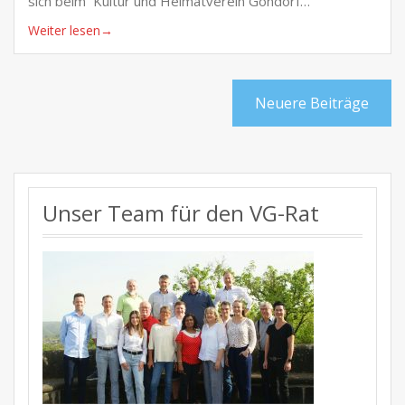
sich beim Kultur und Heimatverein Gondorf…
Weiter lesen
→
Beitragsnavigation
Neuere Beiträge
Unser Team für den VG-Rat